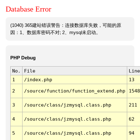
Database Error
(1040) 365建站错误警告：连接数据库失败，可能的原
因：1、数据库密码不对; 2、mysql未启动。
PHP Debug
No.
File
Line
1
/index.php
13
2
/source/function/function_extend.php
1548
3
/source/class/jzmysql.class.php
211
4
/source/class/jzmysql.class.php
62
5
/source/class/jzmysql.class.php
94