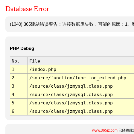
Database Error
(1040) 365建站错误警告：连接数据库失败，可能的原因：1、数
PHP Debug
No.
File
1
/index.php
2
/source/function/function_extend.php
3
/source/class/jzmysql.class.php
4
/source/class/jzmysql.class.php
5
/source/class/jzmysql.class.php
6
/source/class/jzmysql.class.php
www.365jz.com
已经将此