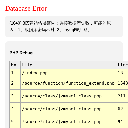
Database Error
(1040) 365建站错误警告：连接数据库失败，可能的原
因：1、数据库密码不对; 2、mysql未启动。
PHP Debug
No.
File
Line
1
/index.php
13
2
/source/function/function_extend.php
1548
3
/source/class/jzmysql.class.php
211
4
/source/class/jzmysql.class.php
62
5
/source/class/jzmysql.class.php
94