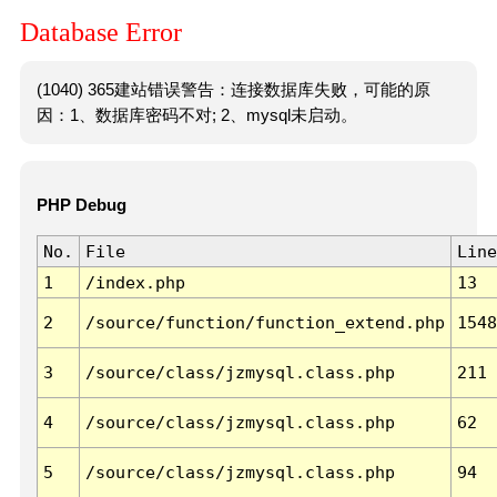
Database Error
(1040) 365建站错误警告：连接数据库失败，可能的原
因：1、数据库密码不对; 2、mysql未启动。
PHP Debug
No.
File
Line
1
/index.php
13
2
/source/function/function_extend.php
1548
3
/source/class/jzmysql.class.php
211
4
/source/class/jzmysql.class.php
62
5
/source/class/jzmysql.class.php
94