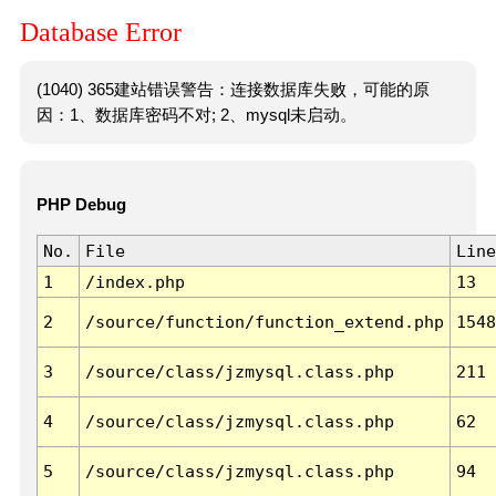
Database Error
(1040) 365建站错误警告：连接数据库失败，可能的原
因：1、数据库密码不对; 2、mysql未启动。
PHP Debug
No.
File
Line
1
/index.php
13
2
/source/function/function_extend.php
1548
3
/source/class/jzmysql.class.php
211
4
/source/class/jzmysql.class.php
62
5
/source/class/jzmysql.class.php
94