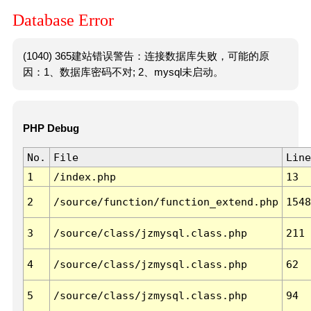
Database Error
(1040) 365建站错误警告：连接数据库失败，可能的原
因：1、数据库密码不对; 2、mysql未启动。
PHP Debug
No.
File
Line
1
/index.php
13
2
/source/function/function_extend.php
1548
3
/source/class/jzmysql.class.php
211
4
/source/class/jzmysql.class.php
62
5
/source/class/jzmysql.class.php
94